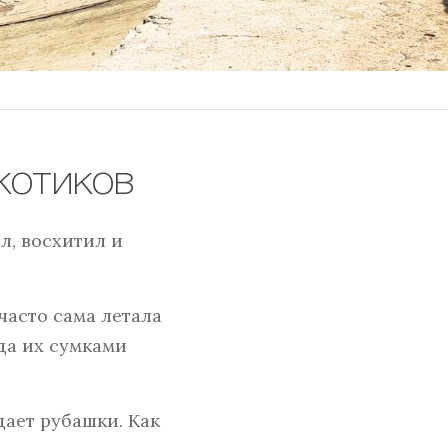
котиков
л, восхитил и
часто сама летала
да их сумками
дает рубашки. Как