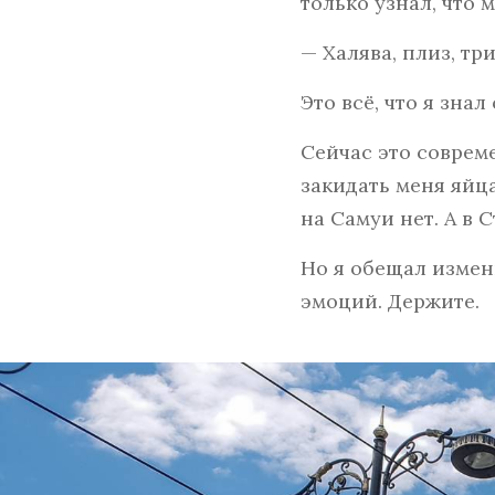
только узнал, что 
— Халява, плиз, три
Это всё, что я зна
Сейчас это соврем
закидать меня яйца
на Самуи нет. А в С
Но я обещал измен
эмоций. Держите.